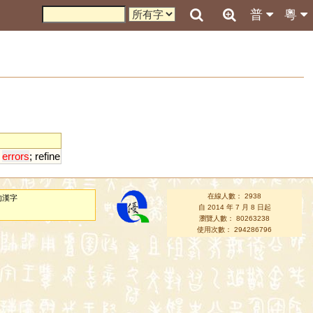
普
粵
errors
;
refine
在線人數： 2938
的漢字
自 2014 年 7 月 8 日起
瀏覽人數： 80263238
使用次數： 294286796