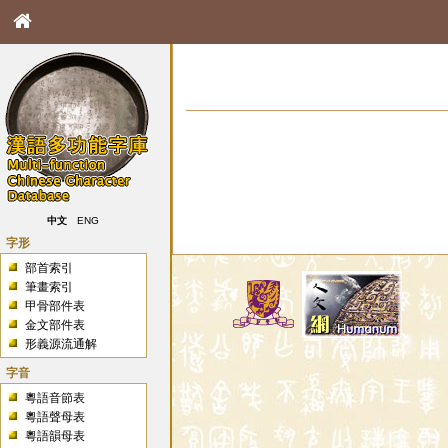
中文
ENG
字形
部首索引
筆畫索引
甲骨部件表
金文部件表
形義源流通解
字音
粵語音節表
粵語聲母表
粵語韻母表