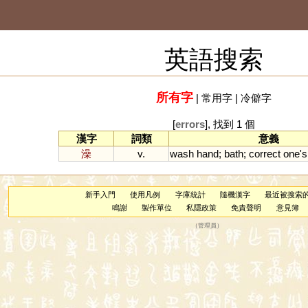
英語搜索
所有字
|
常用字
|
冷僻字
[
errors
], 找到 1 個
漢字
詞類
意義
澡
v.
wash
hand
;
bath
;
correct
one
'
s
新手入門
使用凡例
字庫統計
隨機漢字
最近被搜索
鳴謝
製作單位
私隱政策
免責聲明
意見簿
（
管理員
）