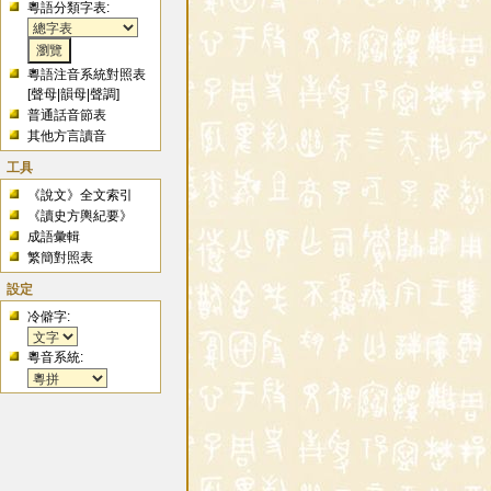
粵語分類字表:
粵語注音系統對照表
[
聲母
|
韻母
|
聲調
]
普通話音節表
其他方言讀音
工具
《說文》全文索引
《讀史方輿紀要》
成語彙輯
繁簡對照表
設定
冷僻字:
粵音系統: