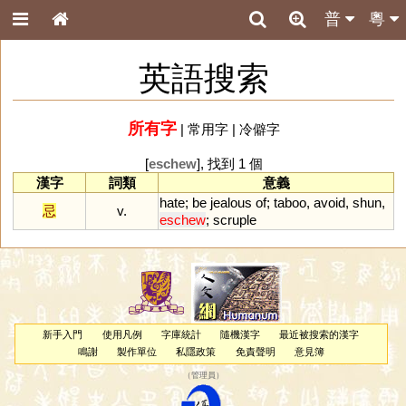
普
粵
英語搜索
所有字
|
常用字
|
冷僻字
[
eschew
], 找到 1 個
漢字
詞類
意義
hate
;
be
jealous
of
;
taboo
,
avoid
,
shun
,
忌
v.
eschew
;
scruple
新手入門
使用凡例
字庫統計
隨機漢字
最近被搜索的漢字
鳴謝
製作單位
私隱政策
免責聲明
意見簿
（
管理員
）