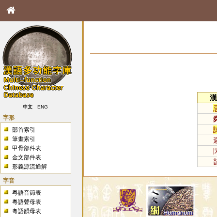
漢
中文
ENG
字形
部首索引
筆畫索引
甲骨部件表
金文部件表
形義源流通解
字音
粵語音節表
粵語聲母表
粵語韻母表