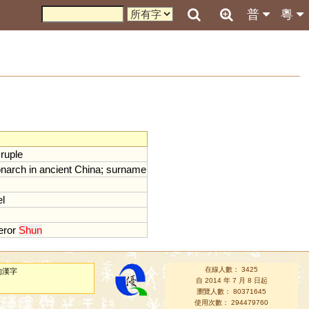
普
粵
ruple
narch
in
ancient
China
;
surname
el
ror
Shun
在線人數： 3425
的漢字
自 2014 年 7 月 8 日起
瀏覽人數： 80371645
使用次數： 294479760