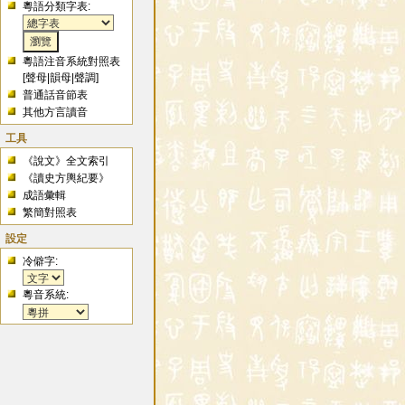
粵語分類字表:
粵語注音系統對照表
[
聲母
|
韻母
|
聲調
]
普通話音節表
其他方言讀音
工具
《說文》全文索引
《讀史方輿紀要》
成語彙輯
繁簡對照表
設定
冷僻字:
粵音系統: