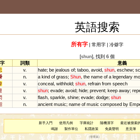
英語搜索
所有字
|
常用字
|
冷僻字
[
shun
], 找到 6 個
字
詞類
意義
忌
v.
hate
;
be
jealous
of
;
taboo
,
avoid
,
shun
,
eschew
;
sc
舜
n.
a
kind
of
grass
;
Shun
,
the
name
of
a
legendary
mo
諱
v.
conceal
,
withhold
;
shun
,
refrain
from
speech
避
v.
shun
;
evade
;
avoid
;
hide
;
prevent
;
keep
away
;
rep
閃
v.
flash
,
sparkle
,
shine
;
evade
;
dodge
;
shun
韶
n.
ancient
music
;
name
of
music
composed
by
Empe
新手入門
使用凡例
字庫統計
隨機漢字
最近被搜索
鳴謝
製作單位
私隱政策
免責聲明
意見簿
（
管理員
）