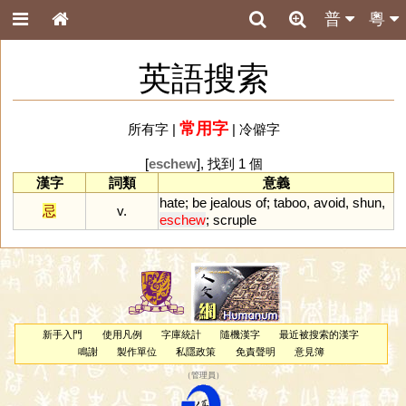
普
粵
英語搜索
常用字
所有字
|
|
冷僻字
[
eschew
], 找到 1 個
漢字
詞類
意義
hate
;
be
jealous
of
;
taboo
,
avoid
,
shun
,
忌
v.
eschew
;
scruple
新手入門
使用凡例
字庫統計
隨機漢字
最近被搜索的漢字
鳴謝
製作單位
私隱政策
免責聲明
意見簿
（
管理員
）