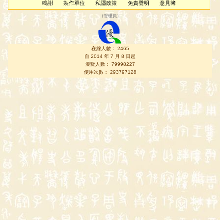
鳴謝
製作單位
私隱政策
免責聲明
意見簿
（
管理員
）
在線人數： 2465
自 2014 年 7 月 8 日起
瀏覽人數： 79998227
使用次數： 293797128