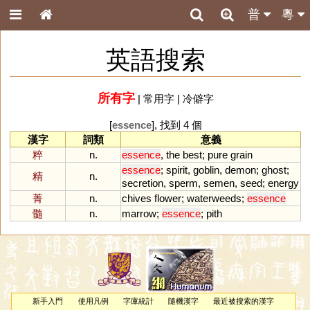
普
粵
英語搜索
所有字
|
常用字
|
冷僻字
[
essence
], 找到 4 個
漢字
詞類
意義
粹
n.
essence
,
the
best
;
pure
grain
essence
;
spirit
,
goblin
,
demon
;
ghost
;
精
n.
secretion
,
sperm
,
semen
,
seed
;
energy
菁
n.
chives
flower
;
waterweeds
;
essence
髓
n.
marrow
;
essence
;
pith
新手入門
使用凡例
字庫統計
隨機漢字
最近被搜索的漢字