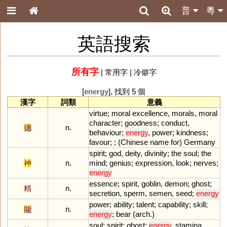
普
粵
英語搜索
所有字
|
常用字
|
冷僻字
[
energy
], 找到 5 個
漢字
詞類
意義
virtue
;
moral
excellence
,
morals
,
moral
character
;
goodness
;
conduct
,
德
n.
behaviour
;
energy
,
power
;
kindness
;
favour
; ; (
Chinese
name
for
)
Germany
spirit
;
god
,
deity
,
divinity
;
the
soul
;
the
神
n.
mind
;
genius
;
expression
,
look
;
nerves
;
energy
essence
;
spirit
,
goblin
,
demon
;
ghost
;
精
n.
secretion
,
sperm
,
semen
,
seed
;
energy
power
;
ability
;
talent
;
capability
;
skill
;
能
n.
energy
;
bear
(
arch
.)
soul
;
spirit
;
ghost
;
energy
,
stamina
,