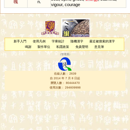
魄
n.
vigour
,
courage
新手入門
使用凡例
字庫統計
隨機漢字
最近被搜索的漢字
鳴謝
製作單位
私隱政策
免責聲明
意見簿
（
管理員
）
在線人數： 2639
自 2014 年 7 月 8 日起
瀏覽人數： 80444470
使用次數： 294609998