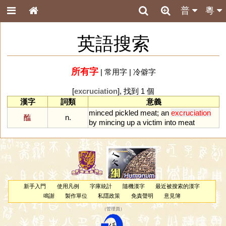
普
粵
英語搜索
所有字
|
常用字
|
冷僻字
[
excruciation
], 找到 1 個
漢字
詞類
意義
minced
pickled
meat
;
an
excruciation
醢
n.
by
mincing
up
a
victim
into
meat
新手入門
使用凡例
字庫統計
隨機漢字
最近被搜索的漢字
鳴謝
製作單位
私隱政策
免責聲明
意見簿
（
管理員
）