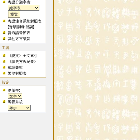
粵語分類字表:
粵語注音系統對照表
[
聲母
|
韻母
|
聲調
]
普通話音節表
其他方言讀音
工具
《說文》全文索引
《讀史方輿紀要》
成語彙輯
繁簡對照表
設定
冷僻字:
粵音系統: