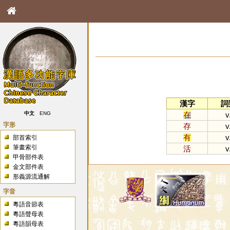
漢字
詞
在
v
中文
ENG
字形
存
v
有
v
部首索引
筆畫索引
活
v
甲骨部件表
金文部件表
形義源流通解
字音
粵語音節表
粵語聲母表
粵語韻母表