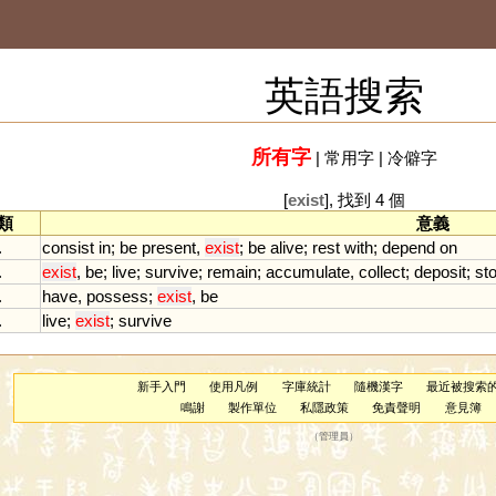
英語搜索
所有字
|
常用字
|
冷僻字
[
exist
], 找到 4 個
類
意義
.
consist
in
;
be
present
,
exist
;
be
alive
;
rest
with
;
depend
on
.
exist
,
be
;
live
;
survive
;
remain
;
accumulate
,
collect
;
deposit
;
st
.
have
,
possess
;
exist
,
be
.
live
;
exist
;
survive
新手入門
使用凡例
字庫統計
隨機漢字
最近被搜索
鳴謝
製作單位
私隱政策
免責聲明
意見簿
（
管理員
）