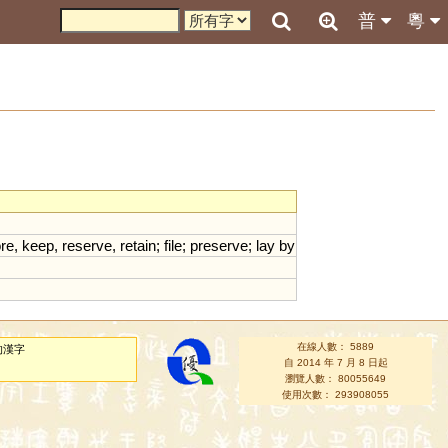
普
粵
ore
,
keep
,
reserve
,
retain
;
file
;
preserve
;
lay
by
在線人數： 5889
的漢字
自 2014 年 7 月 8 日起
瀏覽人數： 80055649
使用次數： 293908055