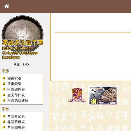
中文
ENG
字形
部首索引
筆畫索引
甲骨部件表
金文部件表
形義源流通解
字音
粵語音節表
粵語聲母表
粵語韻母表