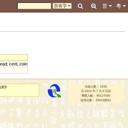
普
粵
ead
;
cent
,
coin
在線人數： 2436
的漢字
自 2014 年 7 月 8 日起
瀏覽人數： 80127586
使用次數： 294038901