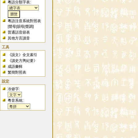
粵語分類字表:
粵語注音系統對照表
[
聲母
|
韻母
|
聲調
]
普通話音節表
其他方言讀音
工具
《說文》全文索引
《讀史方輿紀要》
成語彙輯
繁簡對照表
設定
冷僻字:
粵音系統: