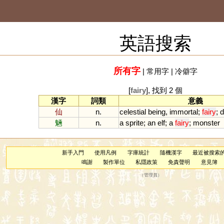
英語搜索
所有字
|
常用字
|
冷僻字
[
fairy
], 找到 2 個
漢字
詞類
意義
仙
n.
celestial
being
,
immortal
;
fairy
;
d
魎
n.
a
sprite
;
an
elf
;
a
fairy
;
monster
新手入門
使用凡例
字庫統計
隨機漢字
最近被搜索
鳴謝
製作單位
私隱政策
免責聲明
意見簿
（
管理員
）