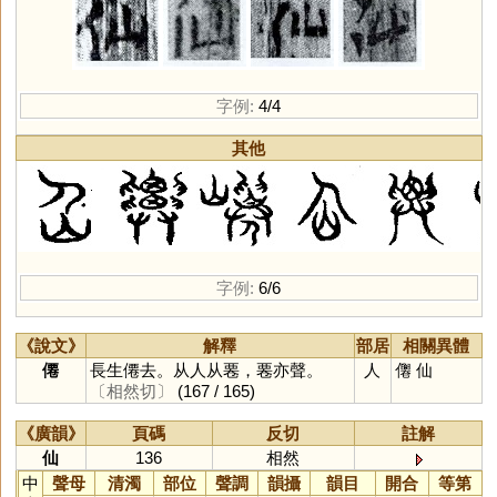
字例:
4/4
其他
字例:
6/6
《說文》
解釋
部居
相關異體
僊
長生僊去。从人从䙴，䙴亦聲。
人
㒨
仙
〔相然切〕
(167 / 165)
《廣韻》
頁碼
反切
註解
仙
136
相然
中
聲母
清濁
部位
聲調
韻攝
韻目
開合
等第