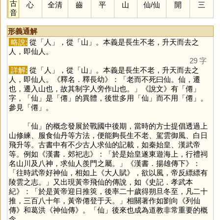
古
心
全清
齒
平
山
仙
/
仙
開
三
音
形義通解
略說:
從「
人
」，從「
山
」。本義是長生不老，升天而去之
人，即仙人。
29 字
詳解:
從「
人
」，從「
山
」。本義是長生不老，升天而去之
人，即仙人。《釋名．釋長幼》：「老而不死曰仙。仙，遷
也，遷入山也，故其制字人旁作山也。」《說文》有「
僊
」
字，「
仙
」是「
僊
」的異體，後世多用「
仙
」而不用「
僊
」。
參見「
僊
」。
「
仙
」的概念發展於戰國中後期，當時的方士提倡透過上
山修練、服食仙丹等方法，便能夠長生不老、駕雲御風、白日
飛升等。古書中有不少古人求仙的記載，如秦始皇、漢武帝
等。例如《漢書．郊祀志》：「於是始皇遂東遊海上，行禮祠
名山川及八神，求仙人羨門之屬。」《漢書．揚雄傳下》：
「往時武帝好神仙，相如上《大人賦》，欲以風，帝反縹縹有
陵雲之志。」又出現黃帝飛仙的傳說，如《史記．孝武本
紀》：「於是黃帝迎日推筴，後率二十歲得朔旦冬至，凡二十
推，三百八十年，黃帝僊登于天。」相關著作如劉向《列仙
傳》和葛洪《神仙傳》。「
仙
」後來也成為道教非常重要的概
念。