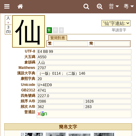
普
粵
人
仙
9
3
繁
簡
港
單讀音字
(5)
繁簡對應
繁
簡
UTF-8
E4 BB 99
大五碼
A550
倉頡碼
人山
Matthews
2707
漢語大字典
（一版）0114；（二版）146
康熙字典
20
Unicode
U+4ED9
GB2312
4741
四角號碼
2227.0
頻序 A/B
2086
1626
頻次 A/B
362
283
普通話
x
i
n
簡帛文字