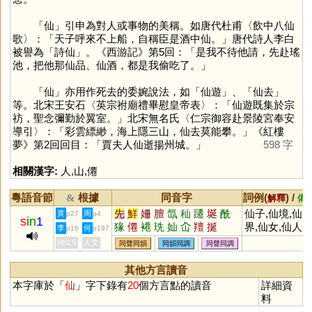
「
仙
」引申為對人或事物的美稱。如唐代杜甫〈飲中八仙
歌〉：「天子呼來不上船，自稱臣是酒中仙。」唐代詩人李白
被譽為「詩仙」。《西游記》第5回：「是我不待他請，先赴瑤
池，把他那仙品、仙酒，都是我偷吃了。」
「
仙
」亦用作死去的委婉說法，如「仙遊」、「仙去」
等。北宋王安石〈英宗祔廟禮畢慰皇帝表〉：「仙遊既集於宗
祊，聖念彌勤於翼室。」北宋無名氏〈仁宗御容赴景陵宮奉安
導引〉：「彩雲縹緲，海上隱三山，仙去莫能攀。」《紅樓
夢》第2回回目：「賈夫人仙逝揚州城。」
598 字
相關漢字:
人
,
山
,
僊
粵語音節
根據
同音字
詞例(
) /
&
解釋
備
先
鮮
姍
膻
氙
秈
躚
埏
酰
仙子,仙境,仙
黃
周
p27
p4
s
in
1
猭
僊
褼
珗
奾
屳
羶
挻
界,仙女,仙人
李
何
p16
p197
掌,仙人,仙家,
HKLS
人文
同聲同韻
同韻同調
同聲同調
仙逝,謫仙
其他方言讀音
本字庫於「
仙
」字下錄有
20
個方言點的讀音
詳細資
料