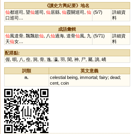
《讀史方輿紀要》地名
仙
都巡司, 望
仙
巡司,
仙
居縣,
仙
霞關巡司,
仙
(5/7)
詳細資
口巡司…
料
成語彙輯
仙
風道骨, 飄飄欲
仙
, 八
仙
過海, 道骨
仙
風, 九
(5/71)
詳細資
天
仙
女…
料
配搭點:
偓
,
唄
,
八
,
佺
,
洞
,
骨
,
逸
,
瀛
,
羽
,
閬
,
神
,
尸
,
屬
,
謫
,
嶠
詞類
英文意義
n.
celestial
being
,
immortal
;
fairy
;
dead
;
cent
,
coin