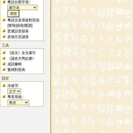
粵語分類字表:
粵語注音系統對照表
[
聲母
|
韻母
|
聲調
]
普通話音節表
其他方言讀音
工具
《說文》全文索引
《讀史方輿紀要》
成語彙輯
繁簡對照表
設定
冷僻字:
粵音系統: