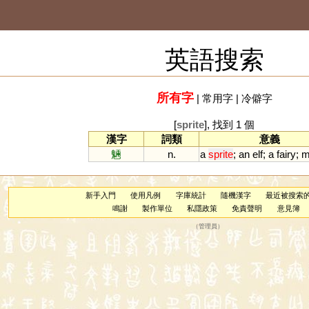
英語搜索
所有字
|
常用字
|
冷僻字
[
sprite
], 找到 1 個
漢字
詞類
意義
魎
n.
a
sprite
;
an
elf
;
a
fairy
;
m
新手入門
使用凡例
字庫統計
隨機漢字
最近被搜索
鳴謝
製作單位
私隱政策
免責聲明
意見簿
（
管理員
）