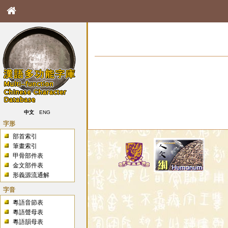
中文
ENG
字形
部首索引
筆畫索引
甲骨部件表
金文部件表
形義源流通解
字音
粵語音節表
粵語聲母表
粵語韻母表