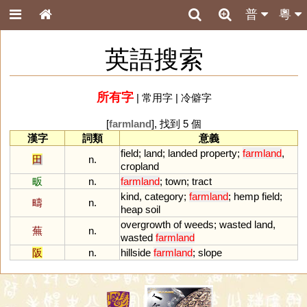
普
粵
英語搜索
所有字
|
常用字
|
冷僻字
[
farmland
], 找到 5 個
漢字
詞類
意義
field
;
land
;
landed
property
;
farmland
,
田
n.
cropland
畈
n.
farmland
;
town
;
tract
kind
,
category
;
farmland
;
hemp
field
;
疇
n.
heap
soil
overgrowth
of
weeds
;
wasted
land
,
蕪
n.
wasted
farmland
阪
n.
hillside
farmland
;
slope