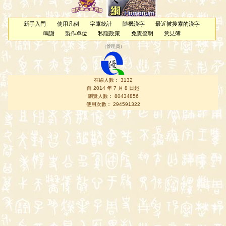
新手入門
使用凡例
字庫統計
隨機漢字
最近被搜索的漢字
鳴謝
製作單位
私隱政策
免責聲明
意見簿
（
管理員
）
在線人數： 3132
自 2014 年 7 月 8 日起
瀏覽人數： 80434856
使用次數： 294591322