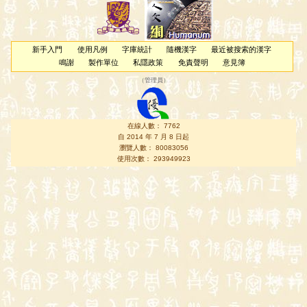
新手入門
使用凡例
字庫統計
隨機漢字
最近被搜索的漢字
鳴謝
製作單位
私隱政策
免責聲明
意見簿
（
管理員
）
在線人數： 7762
自 2014 年 7 月 8 日起
瀏覽人數： 80083056
使用次數： 293949923