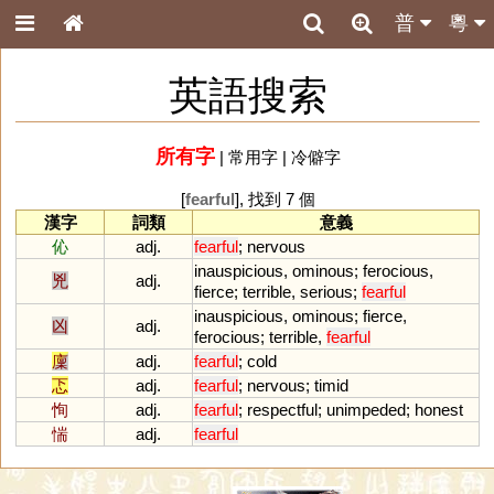
普
粵
英語搜索
所有字
|
常用字
|
冷僻字
[
fearful
], 找到 7 個
漢字
詞類
意義
伈
adj.
fearful
;
nervous
inauspicious
,
ominous
;
ferocious
,
兇
adj.
fierce
;
terrible
,
serious
;
fearful
inauspicious
,
ominous
;
fierce
,
凶
adj.
ferocious
;
terrible
,
fearful
廩
adj.
fearful
;
cold
忑
adj.
fearful
;
nervous
;
timid
恂
adj.
fearful
;
respectful
;
unimpeded
;
honest
惴
adj.
fearful