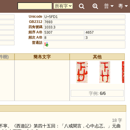
普
粵
Unicode
U+5FD1
GB2312
7693
四角號碼
1033.3
頻序 A/B
5307
4657
頻次 A/B
8
3
普通話
t
件樹)
簡帛文字
其他
字例:
6/6
18 字
不寧。《西遊記》第四十五回：「八戒聞言，心中忐忑。」元曲