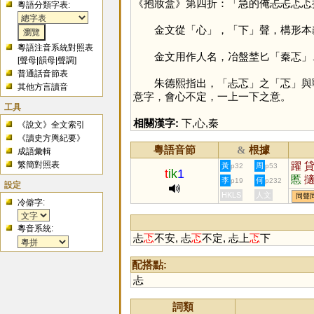
《抱妝盒》第四折：「急的俺忐忐忑忑
粵語分類字表:
金文從「
心
」，「
下
」聲，構形本
粵語注音系統對照表
金文用作人名，冶盤埜匕「秦忑」、
[
聲母
|
韻母
|
聲調
]
普通話音節表
朱德熙指出，「忐忑」之「
忑
」與
其他方言讀音
意字，會心不定，一上一下之意。
工具
相關漢字:
下
,
心
,
秦
《說文》全文索引
《讀史方輿紀要》
粵語音節
根據
&
成語彙輯
繁簡對照表
躍
黃
周
p32
p53
t
ik
1
慝
李
何
p19
p232
設定
HKLS
人文
同聲
冷僻字:
粵音系統:
忐
忑
不安, 忐
忑
不定, 忐上
忑
下
配搭點:
忐
詞類