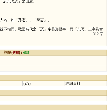
「忐忐忑忑」之出處。
人名，如「孫忑」、「陳忑」。
並不相同。戰國時代之「
忑
」字是形聲字，而「忐忑」二字為會
312 字
詞例(
) /
解釋
備註
(3/3)
詳細資料