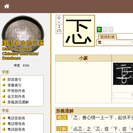
心
忑
61
3
繁
簡
港
(7)
繁簡對應
繁
小篆
中文
ENG
字形
部首索引
筆畫索引
甲骨部件表
金文部件表
形義源流通解
字音
形義通解
略說:
「
忑
」會心情一上一下，起伏不
粵語音節表
粵語聲母表
詳解:
「忐忑」之「
忑
」從「
下
」從「
粵語韻母表