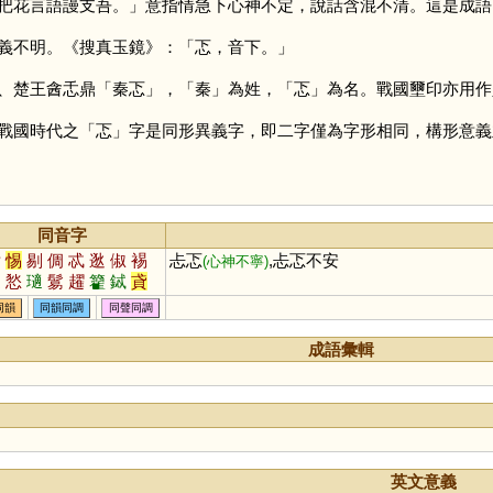
把花言語謾支吾。」意指情急下心神不定，說話含混不清。這是成語
義不明。《搜真玉鏡》：「忑，音下。」
楚王酓忎鼎「秦忑」，「
秦
」為姓，「
忑
」為名。戰國壐印亦用作
戰國時代之「
忑
」字是同形異義字，即二字僅為字形相同，構形意義
同音字
貸
惕
剔
倜
忒
逖
俶
裼
忐忑
,忐忑不安
(心神不寧)
擿
悐
瓋
鬄
趯
籊
鋱
貣
同韻
同韻同調
同聲同調
成語彙輯
英文意義