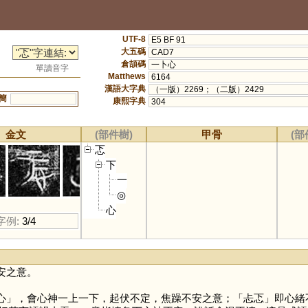
UTF-8
E5 BF 91
大五碼
CAD7
倉頡碼
一卜心
單讀音字
Matthews
6164
漢語大字典
（一版）2269；（二版）2429
簡
康熙字典
304
金文
(部件樹)
甲骨
(部
忑
下
一
◎
心
字例:
3/4
安之意。
心
」，會心神一上一下，起伏不定，焦躁不安之意；「忐忑」即心緒