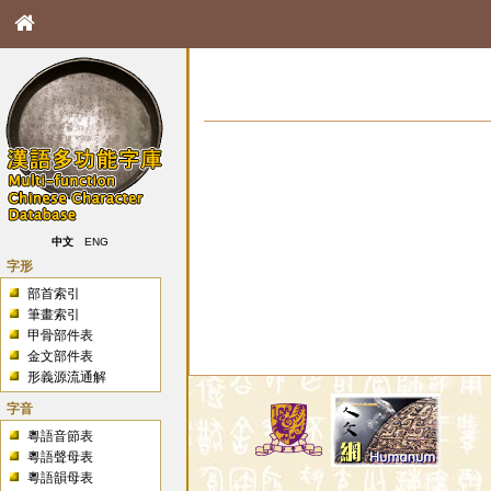
中文
ENG
字形
部首索引
筆畫索引
甲骨部件表
金文部件表
形義源流通解
字音
粵語音節表
粵語聲母表
粵語韻母表