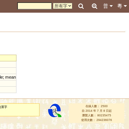
普
粵
le
;
mean
在線人數： 2500
的漢字
自 2014 年 7 月 8 日起
瀏覽人數： 80235475
使用次數： 294236076