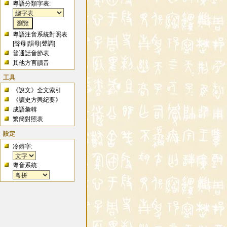
粵語分類字表:
粵語注音系統對照表
[
聲母
|
韻母
|
聲調
]
普通話音節表
其他方言讀音
工具
《說文》全文索引
《讀史方輿紀要》
成語彙輯
繁簡對照表
設定
冷僻字:
粵音系統: