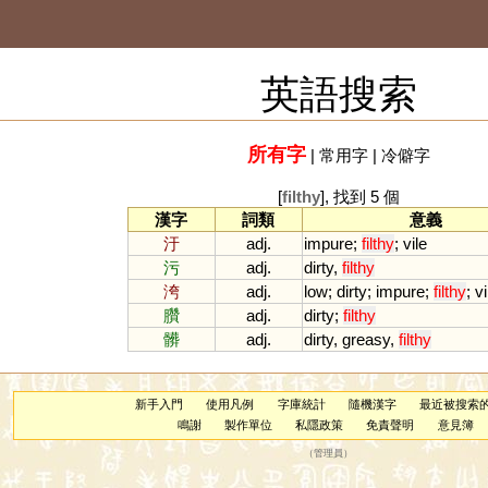
英語搜索
所有字
|
常用字
|
冷僻字
[
filthy
], 找到 5 個
漢字
詞類
意義
汙
adj.
impure
;
filthy
;
vile
污
adj.
dirty
,
filthy
洿
adj.
low
;
dirty
;
impure
;
filthy
;
vi
臢
adj.
dirty
;
filthy
髒
adj.
dirty
,
greasy
,
filthy
新手入門
使用凡例
字庫統計
隨機漢字
最近被搜索
鳴謝
製作單位
私隱政策
免責聲明
意見簿
（
管理員
）