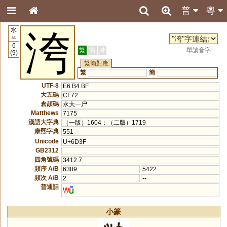
普
粵
水
洿
85
6
繁
簡
港
單讀音字
(9)
繁簡對應
繁
簡
UTF-8
E6 B4 BF
大五碼
CF72
倉頡碼
水大一尸
Matthews
7175
漢語大字典
（一版）1604；（二版）1719
康熙字典
551
Unicode
U+6D3F
GB2312
四角號碼
3412.7
頻序 A/B
6389
5422
頻次 A/B
2
--
普通話
w
小篆