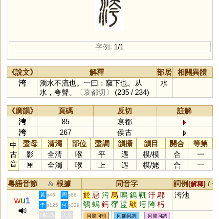
字例:
1/1
《說文》
解釋
部居
相關異體
洿
濁水不流也。一曰：窳下也。从
水
水，夸聲。
〔哀都切〕
(235 / 234)
《廣韻》
頁碼
反切
註解
洿
85
哀都
洿
267
侯古
聲母
清濁
部位
聲調
韻攝
韻目
開合
等第
中
古
影
全清
喉
平
遇
模
/
模
合
一
音
匣
全濁
喉
上
遇
模
/
姥
合
一
粵語音節
根據
同音字
詞例(
) /
&
解釋
備
於
惡
污
烏
嗚
鎢
靰
汙
鄔
洿池
黃
周
p45
p88
w
u
1
鴮
螐
釫
窏
盓
歍
圬
陓
杇
李
何
p125
p329
HKLS
人文
同聲同韻
同韻同調
同聲同調