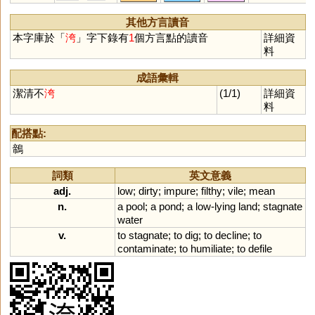
其他方言讀音
本字庫於「
洿
」字下錄有
1
個方言點的讀音
詳細資
料
成語彙輯
潔清不
洿
(1/1)
詳細資
料
配搭點:
鶙
詞類
英文意義
adj.
low
;
dirty
;
impure
;
filthy
;
vile
;
mean
n.
a
pool
;
a
pond
;
a
low
-
lying
land
;
stagnate
water
v.
to
stagnate
;
to
dig
;
to
decline
;
to
contaminate
;
to
humiliate
;
to
defile