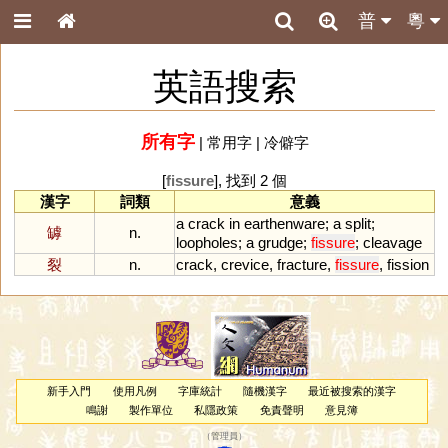
普
粵
英語搜索
所有字
|
常用字
|
冷僻字
[
fissure
], 找到 2 個
漢字
詞類
意義
a
crack
in
earthenware
;
a
split
;
罅
n.
loopholes
;
a
grudge
;
fissure
;
cleavage
裂
n.
crack
,
crevice
,
fracture
,
fissure
,
fission
新手入門
使用凡例
字庫統計
隨機漢字
最近被搜索的漢字
鳴謝
製作單位
私隱政策
免責聲明
意見簿
（
管理員
）