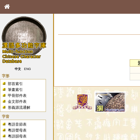
中文
ENG
字形
部首索引
筆畫索引
甲骨部件表
金文部件表
形義源流通解
字音
粵語音節表
粵語聲母表
粵語韻母表