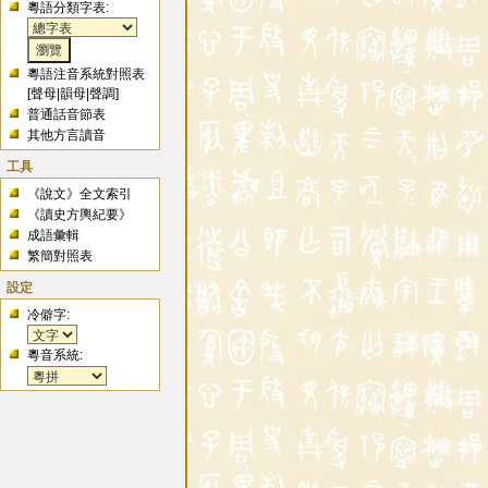
粵語分類字表:
粵語注音系統對照表
[
聲母
|
韻母
|
聲調
]
普通話音節表
其他方言讀音
工具
《說文》全文索引
《讀史方輿紀要》
成語彙輯
繁簡對照表
設定
冷僻字:
粵音系統: