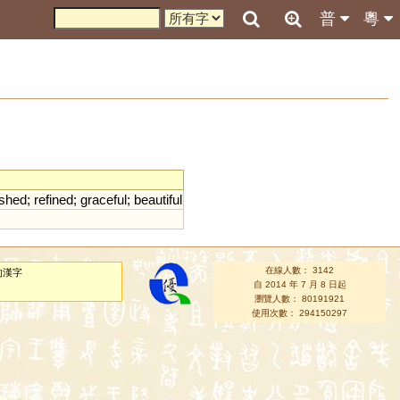
普
粵
shed
;
refined
;
graceful
;
beautiful
在線人數： 3142
的漢字
自 2014 年 7 月 8 日起
瀏覽人數： 80191921
使用次數： 294150297