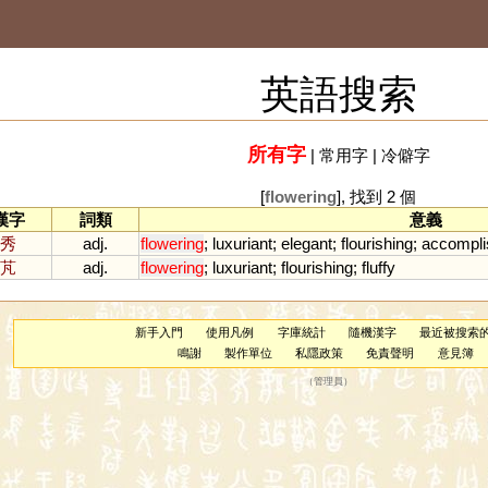
英語搜索
所有字
|
常用字
|
冷僻字
[
flowering
], 找到 2 個
漢字
詞類
意義
秀
adj.
flowering
;
luxuriant
;
elegant
;
flourishing
;
accompli
芃
adj.
flowering
;
luxuriant
;
flourishing
;
fluffy
新手入門
使用凡例
字庫統計
隨機漢字
最近被搜索
鳴謝
製作單位
私隱政策
免責聲明
意見簿
（
管理員
）