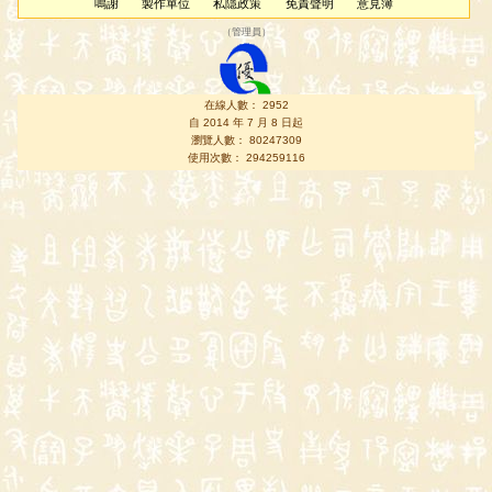
鳴謝
製作單位
私隱政策
免責聲明
意見簿
（
管理員
）
在線人數： 2952
自 2014 年 7 月 8 日起
瀏覽人數： 80247309
使用次數： 294259116