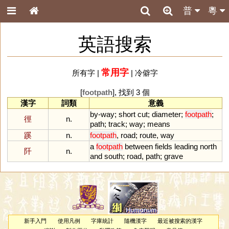
普
粵
英語搜索
常用字
所有字
|
|
冷僻字
[
footpath
], 找到 3 個
漢字
詞類
意義
by
-
way
;
short
cut
;
diameter
;
footpath
;
徑
n.
path
;
track
;
way
;
means
蹊
n.
footpath
,
road
;
route
,
way
a
footpath
between
fields
leading
north
阡
n.
and
south
;
road
,
path
;
grave
新手入門
使用凡例
字庫統計
隨機漢字
最近被搜索的漢字