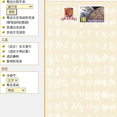
粵語分類字表:
粵語注音系統對照表
[
聲母
|
韻母
|
聲調
]
普通話音節表
其他方言讀音
工具
《說文》全文索引
《讀史方輿紀要》
成語彙輯
繁簡對照表
設定
冷僻字:
粵音系統: