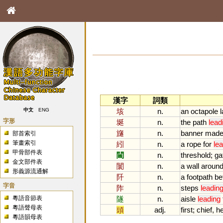
漢字
詞類
垓
n.
an
octapole
中文
ENG
字形
埏
n.
the
path
lead
旞
n.
banner
mad
部首索引
筆畫索引
紖
n.
a
rope
for
le
甲骨部件表
閫
n.
threshold
;
ga
金文部件表
闤
n.
a
wall
aroun
形義源流通解
阡
n.
a
footpath
be
字音
阼
n.
steps
leadin
粵語音節表
隧
n.
aisle
leading
粵語聲母表
頭
adj.
first
;
chief
,
h
粵語韻母表