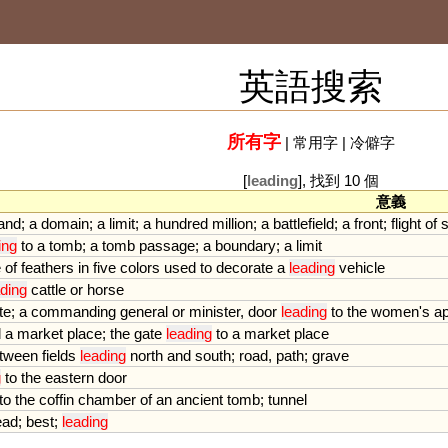
英語搜索
所有字
|
常用字
|
冷僻字
[
leading
], 找到 10 個
意義
land
;
a
domain
;
a
limit
;
a
hundred
million
;
a
battlefield
;
a
front
;
flight
of
ing
to
a
tomb
;
a
tomb
passage
;
a
boundary
;
a
limit
e
of
feathers
in
five
colors
used
to
decorate
a
leading
vehicle
ading
cattle
or
horse
te
;
a
commanding
general
or
minister
,
door
leading
to
the
women
'
s
a
d
a
market
place
;
the
gate
leading
to
a
market
place
tween
fields
leading
north
and
south
;
road
,
path
;
grave
g
to
the
eastern
door
to
the
coffin
chamber
of
an
ancient
tomb
;
tunnel
ead
;
best
;
leading