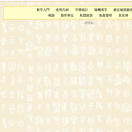
新手入門
使用凡例
字庫統計
隨機漢字
最近被搜索
鳴謝
製作單位
私隱政策
免責聲明
意見簿
（
管理員
）