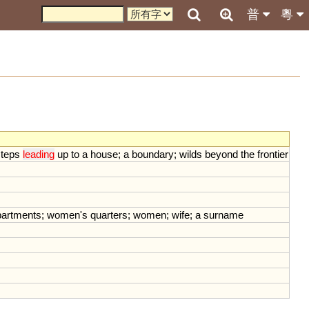
普
粵
steps
leading
up
to
a
house
;
a
boundary
;
wilds
beyond
the
frontier
partments
;
women
'
s
quarters
;
women
;
wife
;
a
surname