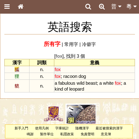
普
粵
英語搜索
所有字
|
常用字
|
冷僻字
[
fox
], 找到 3 個
漢字
詞類
意義
狐
n.
fox
狸
n.
fox
;
racoon
dog
a
fabulous
wild
beast
;
a
white
fox
;
a
貔
n.
kind
of
leopard
新手入門
使用凡例
字庫統計
隨機漢字
最近被搜索的漢字
鳴謝
製作單位
私隱政策
免責聲明
意見簿