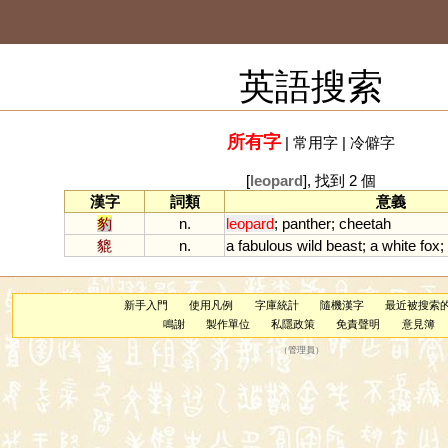
英語搜索
所有字
|
常用字
|
冷僻字
[
leopard
], 找到 2 個
漢字
詞類
意義
豹
n.
leopard
;
panther
;
cheetah
貔
n.
a
fabulous
wild
beast
;
a
white
fox
;
新手入門
使用凡例
字庫統計
隨機漢字
最近被搜索
鳴謝
製作單位
私隱政策
免責聲明
意見簿
（
管理員
）