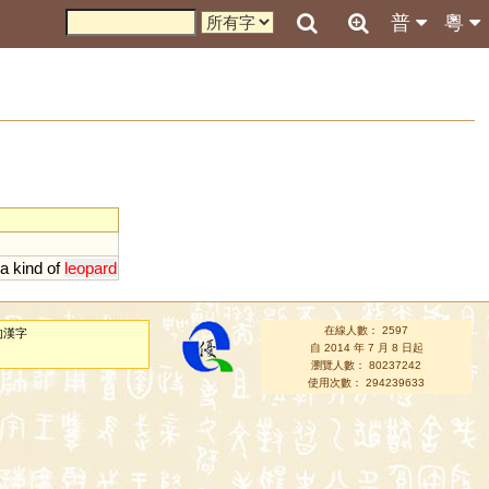
普
粵
a
kind
of
leopard
在線人數： 2597
的漢字
自 2014 年 7 月 8 日起
瀏覽人數： 80237242
使用次數： 294239633