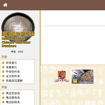
中文
ENG
字形
部首索引
筆畫索引
甲骨部件表
金文部件表
形義源流通解
字音
粵語音節表
粵語聲母表
粵語韻母表