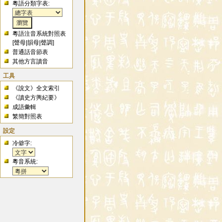
粵語分類字表:
粵語注音系統對照表
[
聲母
|
韻母
|
聲調
]
普通話音節表
其他方言讀音
工具
《說文》全文索引
《讀史方輿紀要》
成語彙輯
繁簡對照表
設定
冷僻字:
粵音系統: