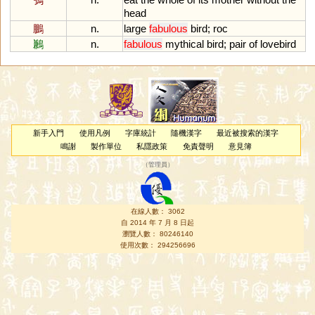
head
鵬
n.
large
fabulous
bird
;
roc
鶼
n.
fabulous
mythical
bird
;
pair
of
lovebird
新手入門
使用凡例
字庫統計
隨機漢字
最近被搜索的漢字
鳴謝
製作單位
私隱政策
免責聲明
意見簿
（
管理員
）
在線人數： 3062
自 2014 年 7 月 8 日起
瀏覽人數： 80246140
使用次數： 294256696