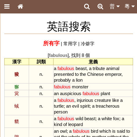
普
粵
英語搜索
所有字
|
常用字
|
冷僻字
[
fabulous
], 找到 8 個
漢字
詞類
意義
a
fabulous
beast
,
a
tribute
animal
狻
n.
presented
to
the
Chinese
emperor
,
probably
a
lion
獬
n.
fabulous
monster
蓂
n.
an
auspicious
fabulous
plant
a
fabulous
,
injurious
creature
like
a
蜮
n.
turtle
;
an
evil
spirit
;
a
treacherous
person
a
fabulous
wild
beast
;
a
white
fox
;
a
貔
n.
kind
of
leopard
an
owl
;
a
fabulous
bird
which
is
said
to
鴞
n.
eat
the
whole
of
its
mother
without
the