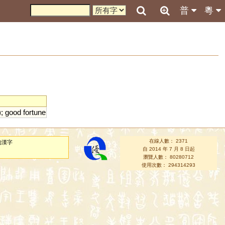
普
粵
);
good
fortune
在線人數： 2371
的漢字
自 2014 年 7 月 8 日起
瀏覽人數： 80280712
使用次數： 294314293