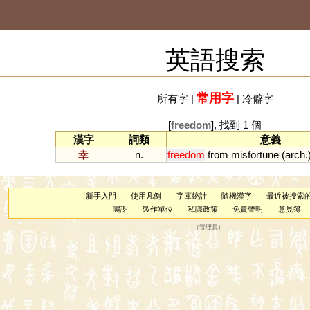
英語搜索
常用字
所有字
|
|
冷僻字
[
freedom
], 找到 1 個
漢字
詞類
意義
幸
n.
freedom
from
misfortune
(
arch
.
新手入門
使用凡例
字庫統計
隨機漢字
最近被搜索
鳴謝
製作單位
私隱政策
免責聲明
意見簿
（
管理員
）