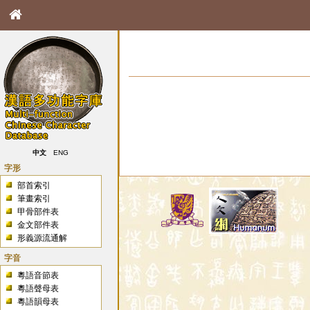
中文
ENG
字形
部首索引
筆畫索引
甲骨部件表
金文部件表
形義源流通解
字音
粵語音節表
粵語聲母表
粵語韻母表