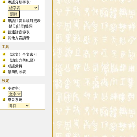
粵語分類字表:
粵語注音系統對照表
[
聲母
|
韻母
|
聲調
]
普通話音節表
其他方言讀音
工具
《說文》全文索引
《讀史方輿紀要》
成語彙輯
繁簡對照表
設定
冷僻字:
粵音系統: