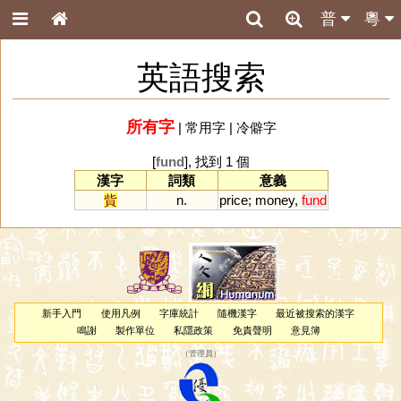
普
粵
英語搜索
所有字
|
常用字
|
冷僻字
[
fund
], 找到 1 個
漢字
詞類
意義
貲
n.
price
;
money
,
fund
新手入門
使用凡例
字庫統計
隨機漢字
最近被搜索的漢字
鳴謝
製作單位
私隱政策
免責聲明
意見簿
（
管理員
）