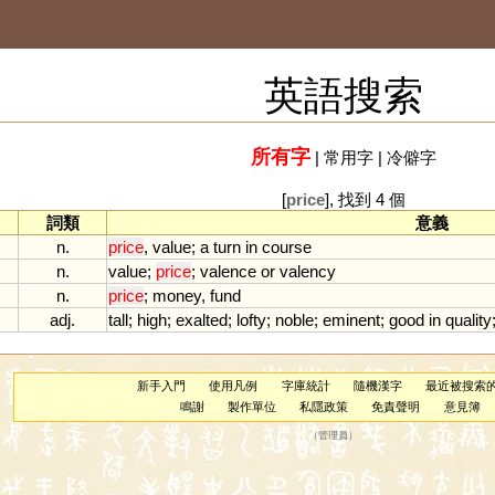
英語搜索
所有字
|
常用字
|
冷僻字
[
price
], 找到 4 個
詞類
意義
n.
price
,
value
;
a
turn
in
course
n.
value
;
price
;
valence
or
valency
n.
price
;
money
,
fund
adj.
tall
;
high
;
exalted
;
lofty
;
noble
;
eminent
;
good
in
quality
新手入門
使用凡例
字庫統計
隨機漢字
最近被搜索
鳴謝
製作單位
私隱政策
免責聲明
意見簿
（
管理員
）