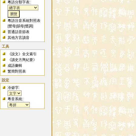
粵語分類字表:
粵語注音系統對照表
[
聲母
|
韻母
|
聲調
]
普通話音節表
其他方言讀音
工具
《說文》全文索引
《讀史方輿紀要》
成語彙輯
繁簡對照表
設定
冷僻字:
粵音系統: