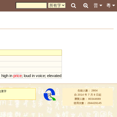
普
粵
;
high
in
price
;
loud
in
voice
;
elevated
在線人數： 2804
的漢字
自 2014 年 7 月 8 日起
瀏覽人數： 80344689
使用次數： 294429145