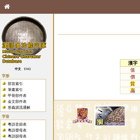
漢字
值
中文
ENG
字形
價
貲
部首索引
筆畫索引
高
甲骨部件表
金文部件表
形義源流通解
字音
粵語音節表
粵語聲母表
粵語韻母表