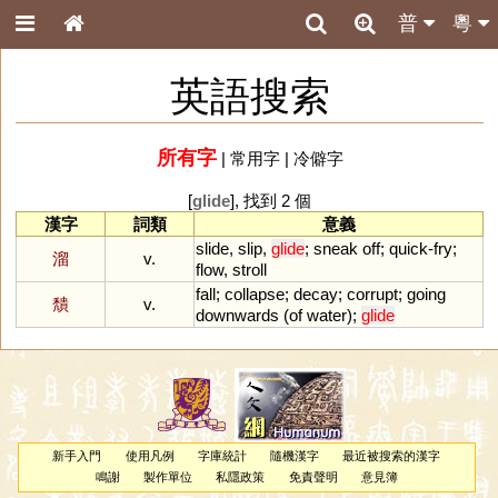
普
粵
英語搜索
所有字
|
常用字
|
冷僻字
[
glide
], 找到 2 個
漢字
詞類
意義
slide
,
slip
,
glide
;
sneak
off
;
quick
-
fry
;
溜
v.
flow
,
stroll
fall
;
collapse
;
decay
;
corrupt
;
going
穨
v.
downwards
(
of
water
);
glide
新手入門
使用凡例
字庫統計
隨機漢字
最近被搜索的漢字
鳴謝
製作單位
私隱政策
免責聲明
意見簿