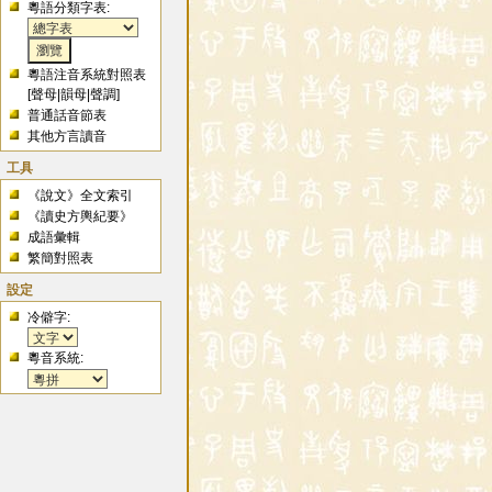
粵語分類字表:
粵語注音系統對照表
[
聲母
|
韻母
|
聲調
]
普通話音節表
其他方言讀音
工具
《說文》全文索引
《讀史方輿紀要》
成語彙輯
繁簡對照表
設定
冷僻字:
粵音系統: