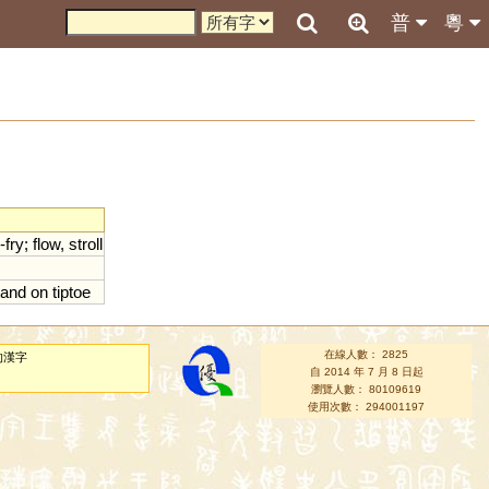
普
粵
-
fry
;
flow
,
stroll
tand
on
tiptoe
在線人數： 2825
的漢字
自 2014 年 7 月 8 日起
瀏覽人數： 80109619
使用次數： 294001197