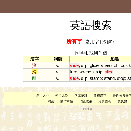
英語搜索
所有字
|
常用字
|
冷僻字
[
slide
], 找到 3 個
漢字
詞類
意義
溜
v.
slide
,
slip
,
glide
;
sneak
off
;
quick
滑
v.
turn
,
wrench
;
slip
;
slide
跐
v.
slide
,
slip
;
stamp
;
stand
,
stop
;
s
新手入門
使用凡例
字庫統計
隨機漢字
最近被搜索
鳴謝
製作單位
私隱政策
免責聲明
意見簿
（
管理員
）