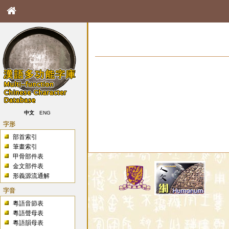
中文
ENG
字形
部首索引
筆畫索引
甲骨部件表
金文部件表
形義源流通解
字音
粵語音節表
粵語聲母表
粵語韻母表