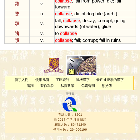
collapse
,
fall
from
power
;
die
;
fall
斃
v.
forward
獘
n.
collapse
,
die
of
dog
bite
(
arch
.)
fall
;
collapse
;
decay
;
corrupt
;
going
穨
v.
downwards
(
of
water
);
glide
隗
v.
to
collapse
隤
v.
collapse
;
fall
;
corrupt
;
fall
in
ruins
新手入門
使用凡例
字庫統計
隨機漢字
最近被搜索的漢字
鳴謝
製作單位
私隱政策
免責聲明
意見簿
（
管理員
）
在線人數： 3201
自 2014 年 7 月 8 日起
瀏覽人數： 80471240
使用次數： 294666196