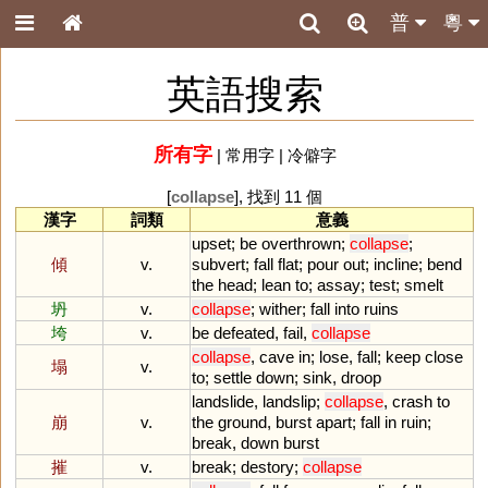
普
粵
英語搜索
所有字
|
常用字
|
冷僻字
[
collapse
], 找到 11 個
漢字
詞類
意義
upset
;
be
overthrown
;
collapse
;
傾
v.
subvert
;
fall
flat
;
pour
out
;
incline
;
bend
the
head
;
lean
to
;
assay
;
test
;
smelt
坍
v.
collapse
;
wither
;
fall
into
ruins
垮
v.
be
defeated
,
fail
,
collapse
collapse
,
cave
in
;
lose
,
fall
;
keep
close
塌
v.
to
;
settle
down
;
sink
,
droop
landslide
,
landslip
;
collapse
,
crash
to
崩
v.
the
ground
,
burst
apart
;
fall
in
ruin
;
break
,
down
burst
摧
v.
break
;
destory
;
collapse