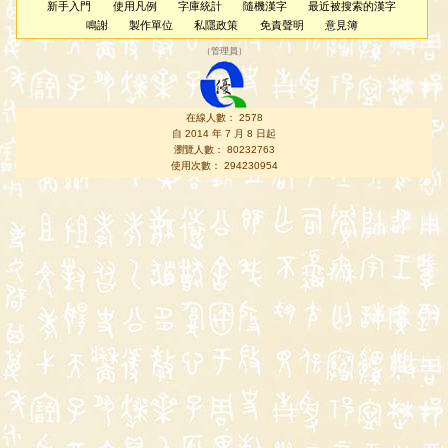
新手入門
使用凡例
字庫統計
隨機漢字
最近被搜索的漢字
鳴謝
製作單位
私隱政策
免責聲明
意見簿
（
管理員
）
在線人數： 2578
自 2014 年 7 月 8 日起
瀏覽人數： 80232763
使用次數： 294230954