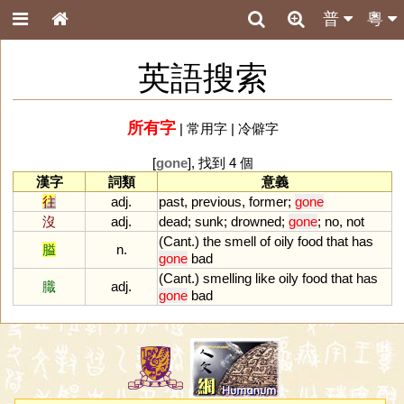
普
粵
英語搜索
所有字
|
常用字
|
冷僻字
[
gone
], 找到 4 個
漢字
詞類
意義
往
adj.
past
,
previous
,
former
;
gone
沒
adj.
dead
;
sunk
;
drowned
;
gone
;
no
,
not
(
Cant
.)
the
smell
of
oily
food
that
has
膉
n.
gone
bad
(
Cant
.)
smelling
like
oily
food
that
has
膱
adj.
gone
bad