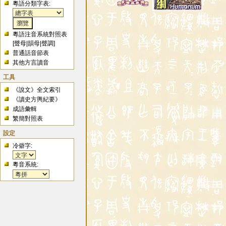
粵語分類字表:
粵語注音系統對照表
[
聲母
|
韻母
|
聲調
]
普通話音節表
其他方言讀音
工具
《說文》全文索引
《讀史方輿紀要》
成語彙輯
繁簡對照表
設定
冷僻字:
粵音系統: