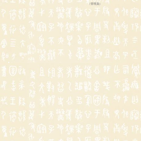
（
管理員
）