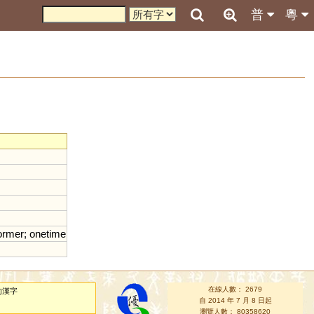
普
粵
ormer
;
onetime
在線人數： 2679
的漢字
自 2014 年 7 月 8 日起
瀏覽人數： 80358620