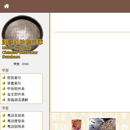
中文
ENG
字形
部首索引
筆畫索引
甲骨部件表
金文部件表
形義源流通解
字音
粵語音節表
粵語聲母表
粵語韻母表