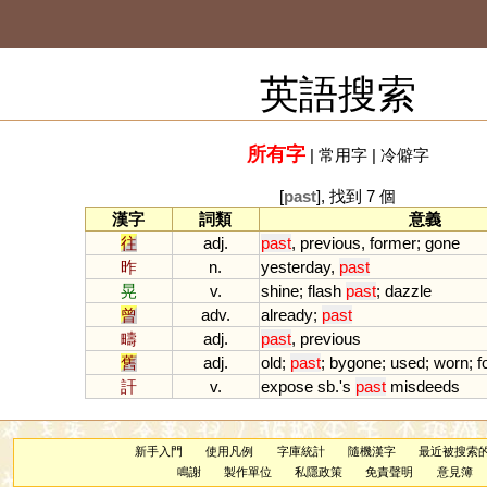
英語搜索
所有字
|
常用字
|
冷僻字
[
past
], 找到 7 個
漢字
詞類
意義
往
adj.
past
,
previous
,
former
;
gone
昨
n.
yesterday
,
past
晃
v.
shine
;
flash
past
;
dazzle
曾
adv.
already
;
past
疇
adj.
past
,
previous
舊
adj.
old
;
past
;
bygone
;
used
;
worn
;
f
訐
v.
expose
sb
.'
s
past
misdeeds
新手入門
使用凡例
字庫統計
隨機漢字
最近被搜索
鳴謝
製作單位
私隱政策
免責聲明
意見簿