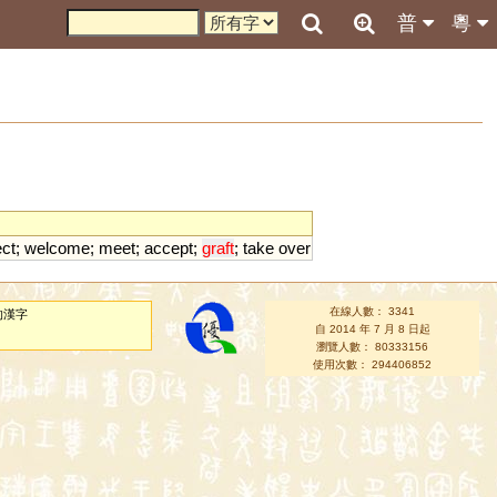
普
粵
ct
;
welcome
;
meet
;
accept
;
graft
;
take
over
在線人數： 3341
的漢字
自 2014 年 7 月 8 日起
瀏覽人數： 80333156
使用次數： 294406852