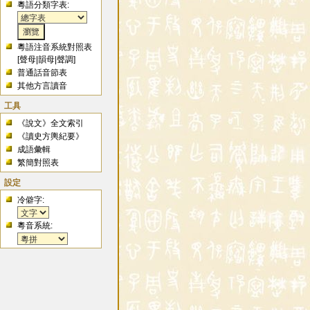
粵語分類字表:
粵語注音系統對照表
[
聲母
|
韻母
|
聲調
]
普通話音節表
其他方言讀音
工具
《說文》全文索引
《讀史方輿紀要》
成語彙輯
繁簡對照表
設定
冷僻字:
粵音系統: