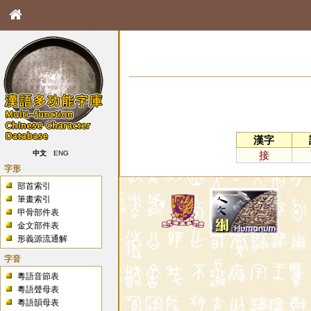
漢字
接
中文
ENG
字形
部首索引
筆畫索引
甲骨部件表
金文部件表
形義源流通解
字音
粵語音節表
粵語聲母表
粵語韻母表