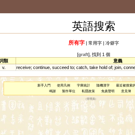
英語搜索
所有字
|
常用字
|
冷僻字
[
graft
], 找到 1 個
詞類
意義
v.
receive
;
continue
,
succeed
to
;
catch
,
take
hold
of
;
join
,
conne
新手入門
使用凡例
字庫統計
隨機漢字
最近被搜索
鳴謝
製作單位
私隱政策
免責聲明
意見簿
（
管理員
）