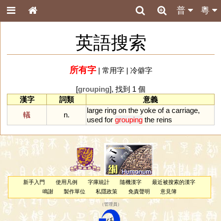
普
粵
英語搜索
所有字
|
常用字
|
冷僻字
[
grouping
], 找到 1 個
漢字
詞類
意義
large
ring
on
the
yoke
of
a
carriage
,
轙
n.
used
for
grouping
the
reins
新手入門
使用凡例
字庫統計
隨機漢字
最近被搜索的漢字
鳴謝
製作單位
私隱政策
免責聲明
意見簿
（
管理員
）