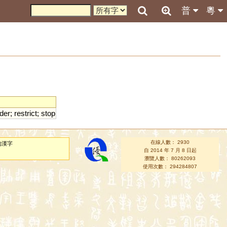
普
粵
der
;
restrict
;
stop
在線人數： 2930
的漢字
自 2014 年 7 月 8 日起
瀏覽人數： 80262093
使用次數： 294284807