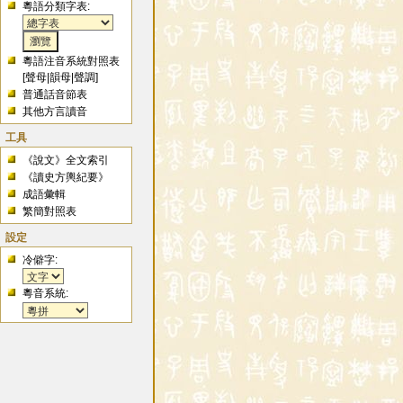
粵語分類字表:
粵語注音系統對照表
[
聲母
|
韻母
|
聲調
]
普通話音節表
其他方言讀音
工具
《說文》全文索引
《讀史方輿紀要》
成語彙輯
繁簡對照表
設定
冷僻字:
粵音系統: