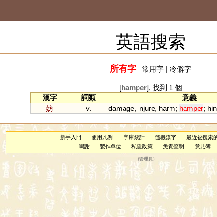
英語搜索
所有字
|
常用字
|
冷僻字
[
hamper
], 找到 1 個
漢字
詞類
意義
妨
v.
damage
,
injure
,
harm
;
hamper
;
hin
新手入門
使用凡例
字庫統計
隨機漢字
最近被搜索
鳴謝
製作單位
私隱政策
免責聲明
意見簿
（
管理員
）