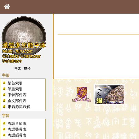
中文
ENG
字形
部首索引
筆畫索引
甲骨部件表
金文部件表
形義源流通解
字音
粵語音節表
粵語聲母表
粵語韻母表