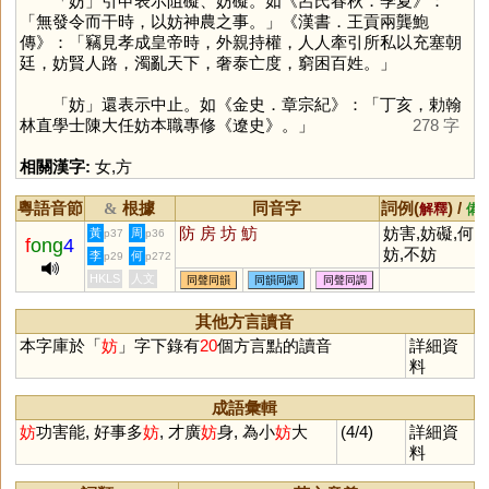
「
妨
」引申表示阻礙、妨礙。如《呂氏春秋．季夏》：
「無發令而干時，以妨神農之事。」《漢書．王貢兩龔鮑
傳》：「竊見孝成皇帝時，外親持權，人人牽引所私以充塞朝
廷，妨賢人路，濁亂天下，奢泰亡度，窮困百姓。」
「
妨
」還表示中止。如《金史．章宗紀》：「丁亥，勅翰
林直學士陳大任妨本職專修《遼史》。」
278 字
相關漢字:
女
,
方
粵語音節
根據
同音字
詞例(
) /
&
解釋
備
防
房
坊
魴
妨害,妨礙,何
黃
周
p37
p36
f
ong
4
妨,不妨
李
何
p29
p272
HKLS
人文
同聲同韻
同韻同調
同聲同調
其他方言讀音
本字庫於「
妨
」字下錄有
20
個方言點的讀音
詳細資
料
成語彙輯
妨
功害能, 好事多
妨
, 才廣
妨
身, 為小
妨
大
(4/4)
詳細資
料