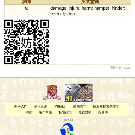
詞類
英文意義
v.
damage
,
injure
,
harm
;
hamper
;
hinder
;
restrict
;
stop
瀏覽次數: 6421
新手入門
使用凡例
字庫統計
隨機漢字
最近被搜索的漢字
鳴謝
製作單位
私隱政策
免責聲明
意見簿
（
管理員
）