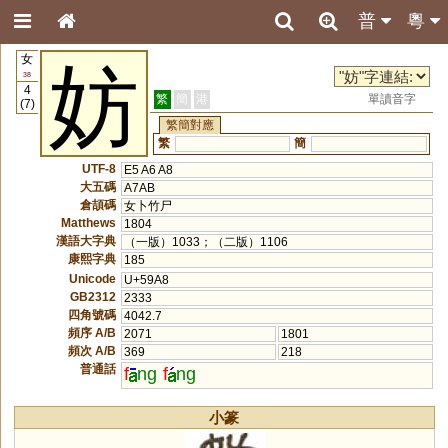
普
粵
女
妨
38
4
繁
簡
港
單讀音字
(7)
繁簡對應
繁
簡
UTF-8
E5 A6 A8
大五碼
A7AB
倉頡碼
女卜竹尸
Matthews
1804
漢語大字典
（一版）1033；（二版）1106
康熙字典
185
Unicode
U+59A8
GB2312
2333
四角號碼
4042.7
頻序 A/B
2071
1801
頻次 A/B
369
218
普通話
f
ng
f
ng
小篆