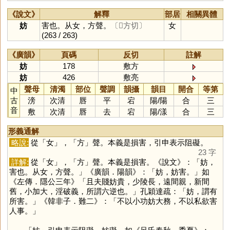
《說文》
解釋
部居
相關異體
妨
害也。从女，方聲。
〔𢾭方切〕
女
(263 / 263)
《廣韻》
頁碼
反切
註解
妨
178
敷方
妨
426
敷亮
聲母
清濁
部位
聲調
韻攝
韻目
開合
等第
中
古
滂
次清
唇
平
宕
陽
/
陽
合
三
音
敷
次清
唇
去
宕
陽
/
漾
合
三
形義通解
略說:
從「
女
」，「
方
」聲。本義是損害，引申表示阻礙。
23 字
詳解:
從「
女
」，「
方
」聲。本義是損害。《說文》：「妨，
害也。从女，方聲。」《廣韻．陽韻》：「妨，妨害。」如
《左傳．隱公三年》「且夫賤妨貴，少陵長，遠間親，新間
舊，小加大，淫破義，所謂六逆也。」孔穎達疏：「妨，謂有
所害。」《韓非子．難二》：「不以小功妨大務，不以私欲害
人事。」