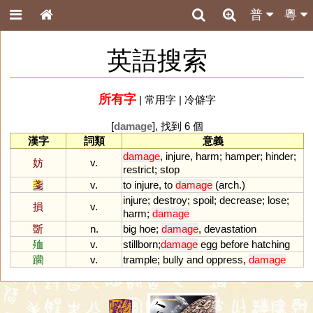
普
粵
英語搜索
所有字
|
常用字
|
冷僻字
[
damage
], 找到 6 個
漢字
詞類
意義
damage
,
injure
,
harm
;
hamper
;
hinder
;
妨
v.
restrict
;
stop
戔
v.
to
injure
,
to
damage
(
arch
.)
injure
;
destroy
;
spoil
;
decrease
;
lose
;
損
v.
harm
;
damage
斲
n.
big
hoe
;
damage
,
devastation
殈
v.
stillborn
;
damage
egg
before
hatching
躪
v.
trample
;
bully
and
oppress
,
damage