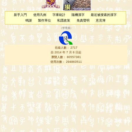
新手入門
使用凡例
字庫統計
隨機漢字
最近被搜索的漢字
鳴謝
製作單位
私隱政策
免責聲明
意見簿
（
管理員
）
在線人數： 2717
自 2014 年 7 月 8 日起
瀏覽人數： 80557381
使用次數： 294863511