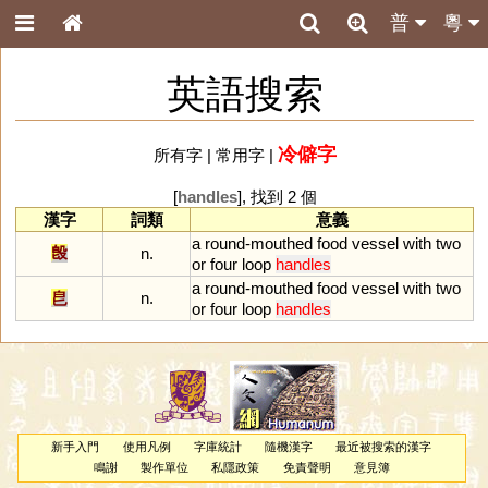
普
粵
英語搜索
冷僻字
所有字
|
常用字
|
[
handles
], 找到 2 個
漢字
詞類
意義
a
round
-
mouthed
food
vessel
with
two
𣪘
n.
or
four
loop
handles
a
round
-
mouthed
food
vessel
with
two
皀
n.
or
four
loop
handles
新手入門
使用凡例
字庫統計
隨機漢字
最近被搜索的漢字
鳴謝
製作單位
私隱政策
免責聲明
意見簿