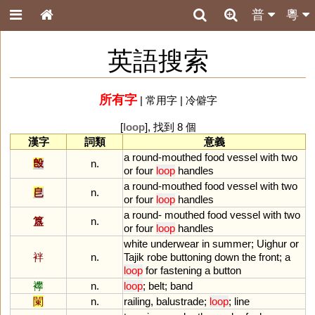
普
粵
英語搜索
所有字
|
常用字
|
冷僻字
[
loop
], 找到 8 個
漢字
詞類
意義
a
round
-
mouthed
food
vessel
with
two
𣪘
n.
or
four
loop
handles
a
round
-
mouthed
food
vessel
with
two
皀
n.
or
four
loop
handles
a
round
-
mouthed
food
vessel
with
two
簋
n.
or
four
loop
handles
white
underwear
in
summer
;
Uighur
or
袢
n.
Tajik
robe
buttoning
down
the
front
;
a
loop
for
fastening
a
button
襻
n.
loop
;
belt
;
band
闌
n.
railing
,
balustrade
;
loop
;
line