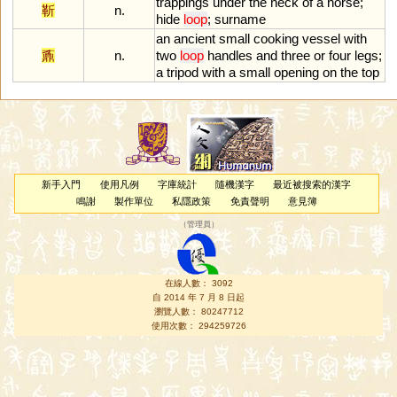
trappings
under
the
neck
of
a
horse
;
靳
n.
hide
loop
;
surname
an
ancient
small
cooking
vessel
with
鼒
n.
two
loop
handles
and
three
or
four
legs
;
a
tripod
with
a
small
opening
on
the
top
新手入門
使用凡例
字庫統計
隨機漢字
最近被搜索的漢字
鳴謝
製作單位
私隱政策
免責聲明
意見簿
（
管理員
）
在線人數： 3092
自 2014 年 7 月 8 日起
瀏覽人數： 80247712
使用次數： 294259726