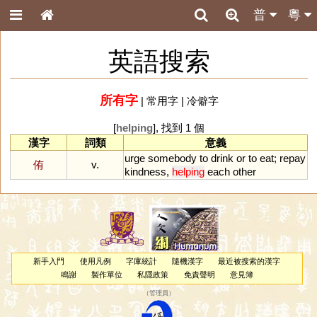
普
粵
英語搜索
所有字
|
常用字
|
冷僻字
[
helping
], 找到 1 個
漢字
詞類
意義
urge
somebody
to
drink
or
to
eat
;
repay
侑
v.
kindness
,
helping
each
other
新手入門
使用凡例
字庫統計
隨機漢字
最近被搜索的漢字
鳴謝
製作單位
私隱政策
免責聲明
意見簿
（
管理員
）