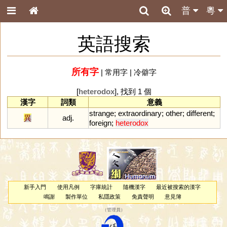
普
粵
英語搜索
所有字
|
常用字
|
冷僻字
[
heterodox
], 找到 1 個
漢字
詞類
意義
strange
;
extraordinary
;
other
;
different
;
異
adj.
foreign
;
heterodox
新手入門
使用凡例
字庫統計
隨機漢字
最近被搜索的漢字
鳴謝
製作單位
私隱政策
免責聲明
意見簿
（
管理員
）