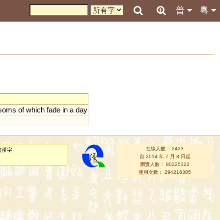
普
粵
ssoms
of
which
fade
in
a
day
在線人數： 2423
的漢字
自 2014 年 7 月 8 日起
瀏覽人數： 80225322
使用次數： 294216385