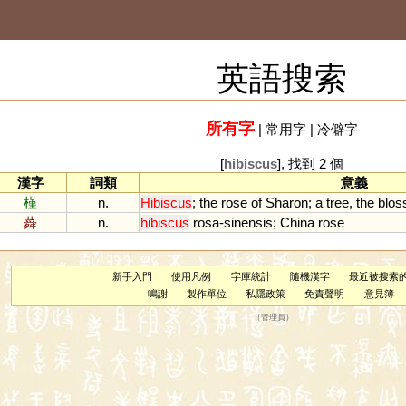
英語搜索
所有字
|
常用字
|
冷僻字
[
hibiscus
], 找到 2 個
漢字
詞類
意義
槿
n.
Hibiscus
;
the
rose
of
Sharon
;
a
tree
,
the
blo
蕣
n.
hibiscus
rosa
-
sinensis
;
China
rose
新手入門
使用凡例
字庫統計
隨機漢字
最近被搜索
鳴謝
製作單位
私隱政策
免責聲明
意見簿
（
管理員
）