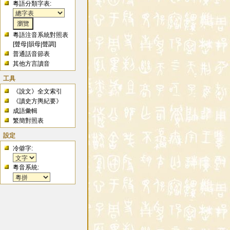
粵語分類字表:
粵語注音系統對照表
[
聲母
|
韻母
|
聲調
]
普通話音節表
其他方言讀音
工具
《說文》全文索引
《讀史方輿紀要》
成語彙輯
繁簡對照表
設定
冷僻字:
粵音系統: