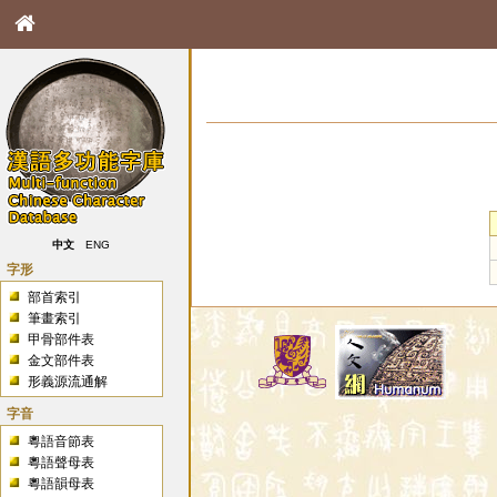
中文
ENG
字形
部首索引
筆畫索引
甲骨部件表
金文部件表
形義源流通解
字音
粵語音節表
粵語聲母表
粵語韻母表