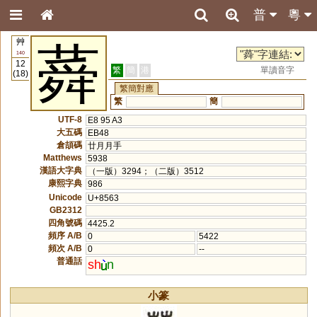
普
粵
艸
蕣
140
12
繁
簡
港
單讀音字
(18)
繁簡對應
繁
簡
UTF-8
E8 95 A3
大五碼
EB48
倉頡碼
廿月月手
Matthews
5938
漢語大字典
（一版）3294；（二版）3512
康熙字典
986
Unicode
U+8563
GB2312
四角號碼
4425.2
頻序 A/B
0
5422
頻次 A/B
0
--
普通話
sh
n
小篆