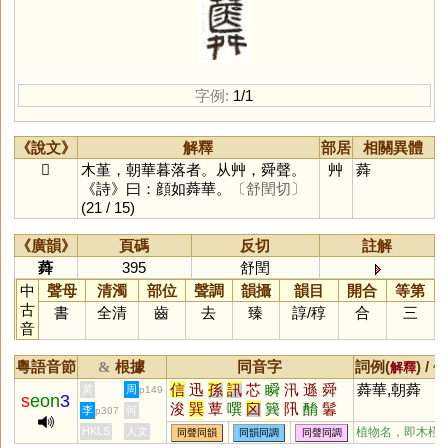
字例:
1/1
《說文》
解釋
部居
相關異體
𧂌
木堇，朝華暮落者。从艸，舜聲。
艸
蕣
《詩》曰：顔如蕣華。
〔舒閏切〕
(21 / 15)
《廣韻》
頁碼
反切
註解
蕣
395
舒閏
中
聲母
清濁
部位
聲調
韻攝
韻目
開合
等第
古
書
全清
齒
去
臻
諄
/
稕
合
三
音
粵語音節
根據
同音字
詞例(
) /
&
解釋
備
信
迅
孫
訊
芯
瞬
汛
遜
舜
蕣華,朝蕣
黃
周
p149
s
eon
3
浚
巽
蕈
噀
囟
簨
阠
酳
鬊
李
何
p307
鵔
濬
潠
眴
瞚
愻
HKLS
人文
植物名，即木槿
同聲同韻
同韻同調
同聲同調