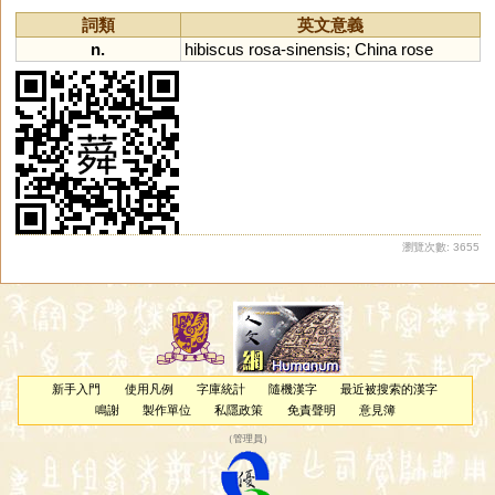
詞類
英文意義
n.
hibiscus
rosa
-
sinensis
;
China
rose
瀏覽次數: 3655
新手入門
使用凡例
字庫統計
隨機漢字
最近被搜索的漢字
鳴謝
製作單位
私隱政策
免責聲明
意見簿
（
管理員
）