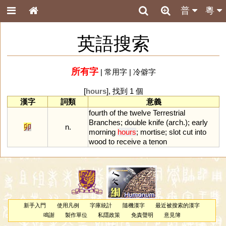
普
粵
英語搜索
所有字
|
常用字
|
冷僻字
[
hours
], 找到 1 個
漢字
詞類
意義
fourth
of
the
twelve
Terrestrial
Branches
;
double
knife
(
arch
.);
early
卯
n.
morning
hours
;
mortise
;
slot
cut
into
wood
to
receive
a
tenon
新手入門
使用凡例
字庫統計
隨機漢字
最近被搜索的漢字
鳴謝
製作單位
私隱政策
免責聲明
意見簿