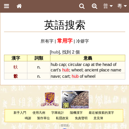
普
粵
英語搜索
常用字
所有字
|
|
冷僻字
[
hub
], 找到 2 個
漢字
詞類
意義
hub
cap
;
circular
cap
at
the
head
of
軑
n.
cart
'
s
hub
;
wheel
;
ancient
place
name
轂
n.
nave
;
cart
;
hub
of
wheel
新手入門
使用凡例
字庫統計
隨機漢字
最近被搜索的漢字
鳴謝
製作單位
私隱政策
免責聲明
意見簿
（
管理員
）