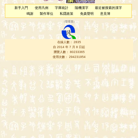
新手入門
使用凡例
字庫統計
隨機漢字
最近被搜索的漢字
鳴謝
製作單位
私隱政策
免責聲明
意見簿
（
管理員
）
在線人數： 2835
自 2014 年 7 月 8 日起
瀏覽人數： 80233365
使用次數： 294231954