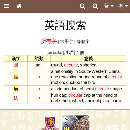
普
粵
英語搜索
所有字
|
常用字
|
冷僻字
[
circular
], 找到 4 個
漢字
詞類
意義
圓
adj.
round
,
circular
,
spherical
a
nationality
in
South
-
Western
China
;
巂
n.
one
revolution
or
one
round
of
circular
motion
;
cuckoo
the
bird
璜
n.
a
jade
pendant
of
semi
-
circular
shape
hub
cap
;
circular
cap
at
the
head
of
軑
n.
cart
'
s
hub
;
wheel
;
ancient
place
name