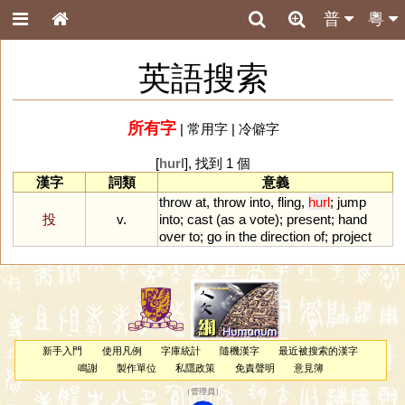
普
粵
英語搜索
所有字
|
常用字
|
冷僻字
[
hurl
], 找到 1 個
漢字
詞類
意義
throw
at
,
throw
into
,
fling
,
hurl
;
jump
投
v.
into
;
cast
(
as
a
vote
);
present
;
hand
over
to
;
go
in
the
direction
of
;
project
新手入門
使用凡例
字庫統計
隨機漢字
最近被搜索的漢字
鳴謝
製作單位
私隱政策
免責聲明
意見簿
（
管理員
）