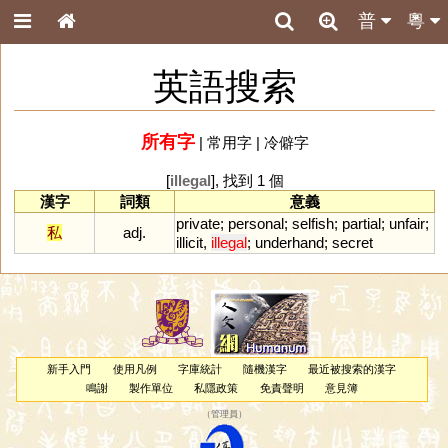
普
粵
英語搜索
所有字
|
常用字
|
冷僻字
[
illegal
], 找到 1 個
漢字
詞類
意義
private
;
personal
;
selfish
;
partial
;
unfair
;
私
adj.
illicit
,
illegal
;
underhand
;
secret
新手入門
使用凡例
字庫統計
隨機漢字
最近被搜索的漢字
鳴謝
製作單位
私隱政策
免責聲明
意見簿
（
管理員
）