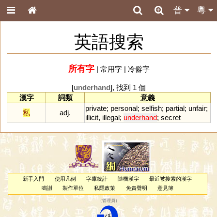
普
粵
英語搜索
所有字
|
常用字
|
冷僻字
[
underhand
], 找到 1 個
漢字
詞類
意義
private
;
personal
;
selfish
;
partial
;
unfair
;
私
adj.
illicit
,
illegal
;
underhand
;
secret
新手入門
使用凡例
字庫統計
隨機漢字
最近被搜索的漢字
鳴謝
製作單位
私隱政策
免責聲明
意見簿
（
管理員
）