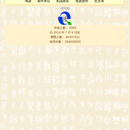
鳴謝
製作單位
私隱政策
免責聲明
意見簿
（
管理員
）
在線人數： 2905
自 2014 年 7 月 8 日起
瀏覽人數： 80457331
使用次數： 294636853