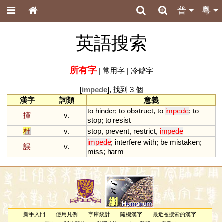
普
粵
英語搜索
所有字
|
常用字
|
冷僻字
[
impede
], 找到 3 個
漢字
詞類
意義
to
hinder
;
to
obstruct
,
to
impede
;
to
攩
v.
stop
;
to
resist
杜
v.
stop
,
prevent
,
restrict
,
impede
impede
;
interfere
with
;
be
mistaken
;
誤
v.
miss
;
harm
新手入門
使用凡例
字庫統計
隨機漢字
最近被搜索的漢字