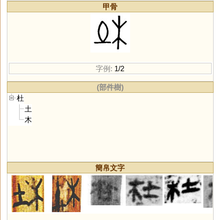
甲骨
字例:
1/2
(部件樹)
杜
土
木
簡帛文字