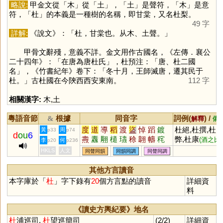
略說:
甲金文從「
木
」從「
土
」，「
土
」是聲符，「
木
」是意
符，「
杜
」的本義是一種樹的名稱，即甘棠，又名杜梨。
49 字
詳解:
《說文》：「杜，甘棠也。从木、土聲。」
甲骨文辭殘，意義不詳。金文用作古國名，《左傳．襄公
二十四年》：「在唐為唐杜氏」，杜預注：「唐、杜二國
名」，《竹書紀年》卷下：「冬十月，王師滅唐，遷其民于
杜。」古杜國在今陝西西安東南。
112 字
相關漢字:
木
,
土
粵語音節
根據
同音字
詞例(
) /
&
解釋
備
度
道
導
稻
渡
盜
悼
蹈
鍍
杜絕,杜撰,杜
黃
周
p33
p74
d
ou
6
燾
纛
翢
檤
瓙
稌
翿
幬
秺
弊,杜康
(酒之比
李
何
p20
p236
芏
杜絕後患
喻)
HKLS
人文
同聲同韻
同韻同調
同聲同調
其他方言讀音
本字庫於「
杜
」字下錄有
20
個方言點的讀音
詳細資
料
《讀史方輿紀要》地名
杜
浦巡司,
杜
望巡簡司
(2/2)
詳細資