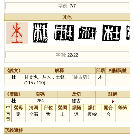
字例:
7/7
其他
字例:
22/22
《說文》
解釋
部居
相關異體
杜
甘棠也。从木，土聲。
〔徒古切〕
木
(115 / 110)
《廣韻》
頁碼
反切
註解
杜
264
徒古
中
聲母
清濁
部位
聲調
韻攝
韻目
開合
等第
古
定
全濁
舌
上
遇
模
/
姥
合
一
音
形義通解