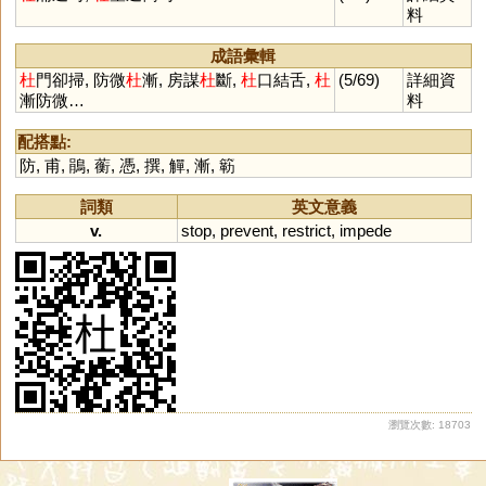
料
成語彙輯
杜
門卻掃, 防微
杜
漸, 房謀
杜
斷,
杜
口結舌,
杜
(5/69)
詳細資
漸防微…
料
配搭點:
防
,
甫
,
鵑
,
蘅
,
憑
,
撰
,
觶
,
漸
,
簕
詞類
英文意義
v.
stop
,
prevent
,
restrict
,
impede
瀏覽次數: 18703