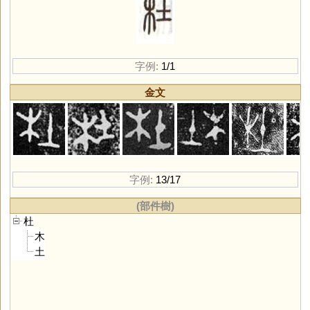
字例:
1/1
金文
字例:
13/17
(部件樹)
杜
木
土