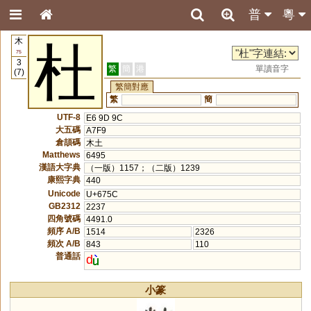
普
粵
木
杜
75
3
繁
簡
港
單讀音字
(7)
繁簡對應
繁
簡
UTF-8
E6 9D 9C
大五碼
A7F9
倉頡碼
木土
Matthews
6495
漢語大字典
（一版）1157；（二版）1239
康熙字典
440
Unicode
U+675C
GB2312
2237
四角號碼
4491.0
頻序 A/B
1514
2326
頻次 A/B
843
110
普通話
d
小篆